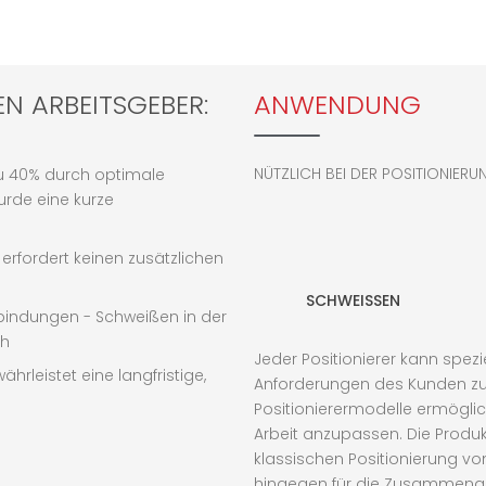
EN ARBEITSGEBER:
ANWENDUNG
NÜTZLICH BEI DER POSITIONIERU
zu 40% durch optimale
urde eine kurze
 erfordert keinen zusätzlichen
SCHWEISSEN
bindungen - Schweißen in der
ch
Jeder Positionierer kann spezi
hrleistet eine langfristige,
Anforderungen des Kunden zu e
Positionierermodelle ermöglich
Arbeit anzupassen. Die Produkt
klassischen Positionierung vo
hingegen für die Zusammenarb