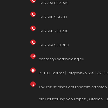
+48 784 692 849
+48 606 981 703
+48 668 793 236
+48 664 939 883
contact@bearwelding.eu
P.P.H.U. TokFrez | Targowisko 559 | 32-015
TokFrez ist eines der renommiertesten
die Herstellung von Trapez-, Graben- u