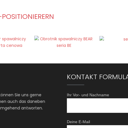
-POSITIONIERERN
KONTAKT FORMUL
können Sie uns gerne
Ihr Vor- und Nachname
önnen auch das daneben
 umgehend antworten.
Deine E-Mail