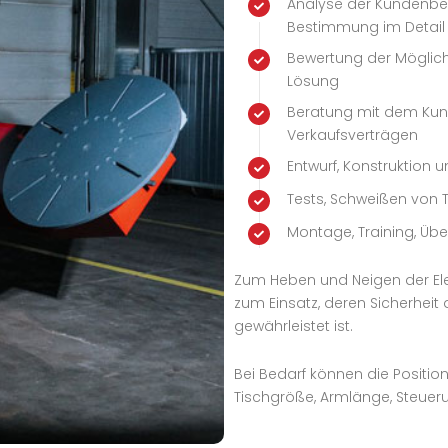
Analyse der Kundenbe
Bestimmung im Detail
Bewertung der Möglich
Lösung
Beratung mit dem Kund
Verkaufsverträgen
Entwurf, Konstruktion u
Tests, Schweißen von 
Montage, Training, Ü
Zum Heben und Neigen der El
zum Einsatz, deren Sicherheit
gewährleistet ist.
Bei Bedarf können die Position
Tischgröße, Armlänge, Steuer