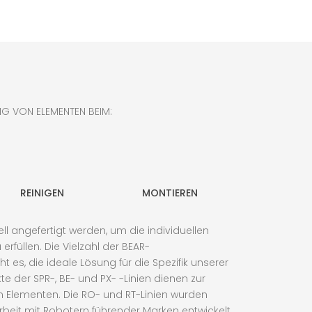
NG VON ELEMENTEN BEIM:
REINIGEN
MONTIEREN
ell angefertigt werden, um die individuellen
rfüllen. Die Vielzahl der BEAR-
t es, die ideale Lösung für die Spezifik unserer
e der SPR-, BE- und PX- -Linien dienen zur
n Elementen. Die RO- und RT-Linien wurden
eit mit Robotern führender Marken entwickelt.